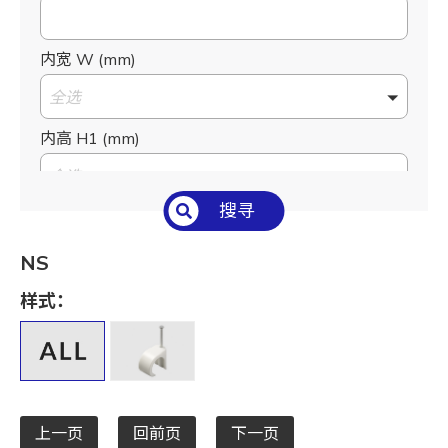
内宽 W (mm)
全选
内高 H1 (mm)
全选
搜寻
适用电线/圆管
全选
NS
样式：
上一页
回前页
下一页