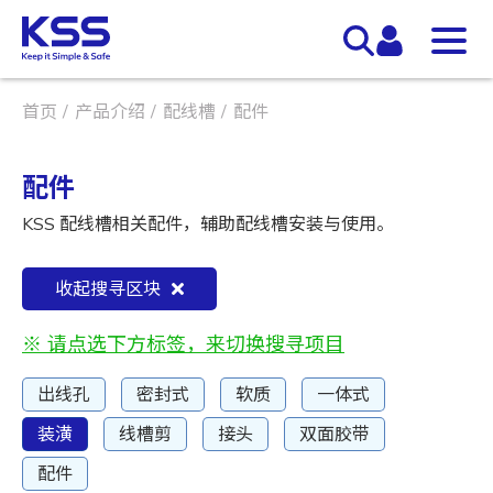
首页
产品介绍
配线槽
配件
配件
KSS 配线槽相关配件，辅助配线槽安装与使用。
收起搜寻区块
※ 请点选下方标签，来切换搜寻项目
出线孔
密封式
软质
一体式
装潢
线槽剪
接头
双面胶带
配件