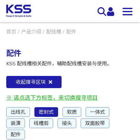
首页
产品介绍
配线槽
配件
配件
KSS 配线槽相关配件，辅助配线槽安装与使用。
收起搜寻区块
※ 请点选下方标签，来切换搜寻项目
出线孔
密封式
软质
一体式
装潢
线槽剪
接头
双面胶带
配件