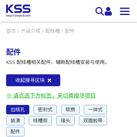
首页
产品介绍
配线槽
配件
配件
KSS 配线槽相关配件，辅助配线槽安装与使用。
收起搜寻区块
※ 请点选下方标签，来切换搜寻项目
出线孔
密封式
软质
一体式
装潢
线槽剪
接头
双面胶带
配件