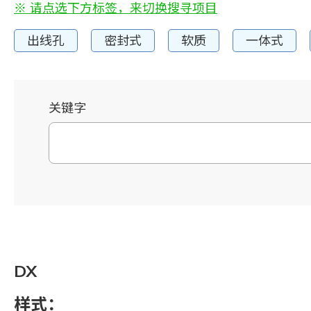
※ 请点选下方标签，来切换搜寻项目
出线孔
密封式
软质
一体式
关键字
DX
样式：