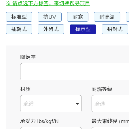
※ 请点选下方标签，来切换搜寻项目
标准型
抗UV
耐寒
耐高温
插鞘式
外齿式
标示型
铅封式
關鍵字
材质
耐燃等级
全选
全选
承受力 lbs/kgf/N
最大束线径 (mm