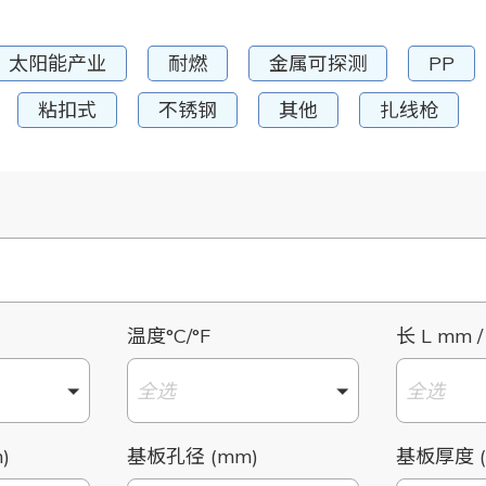
太阳能产业
耐燃
金属可探测
PP
粘扣式
不锈钢
其他
扎线枪
温度°C/°F
长 L mm /
全选
全选
)
基板孔径 (mm)
基板厚度 (