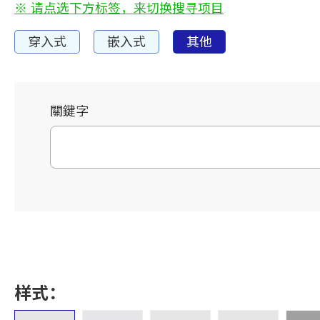
※ 请点选下方标签，来切换搜寻项目
穿入式
嵌入式
其他
關鍵字
样式：