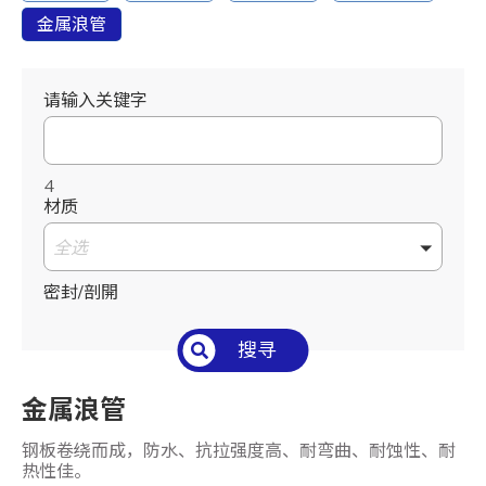
金属浪管
请输入关键字
4
材质
全选
密封/剖開
全选
搜寻
内径 I.D. (mm)
金属浪管
全选
钢板卷绕而成，防水、抗拉强度高、耐弯曲、耐蚀性、耐
外径 O.D. (mm)
热性佳。