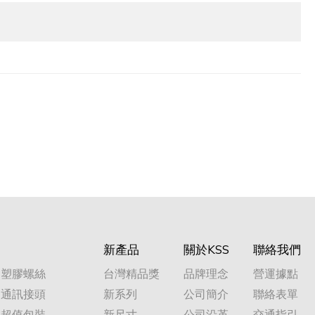
新產品
關於KSS
聯絡我們
塑膠螺絲
台灣精品獎
品牌理念
營運據點
通訊接頭
新系列
公司簡介
聯絡表單
超值包裝
新尺寸
公司沿革
交通指引