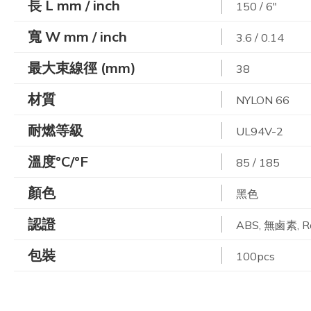
長 L mm / inch
150 / 6"
寬 W mm / inch
3.6 / 0.14
最大束線徑 (mm)
38
材質
NYLON 66
耐燃等級
UL94V-2
溫度°C/°F
85 / 185
顏色
黑色
認證
ABS, 無鹵素, R
包裝
100pcs