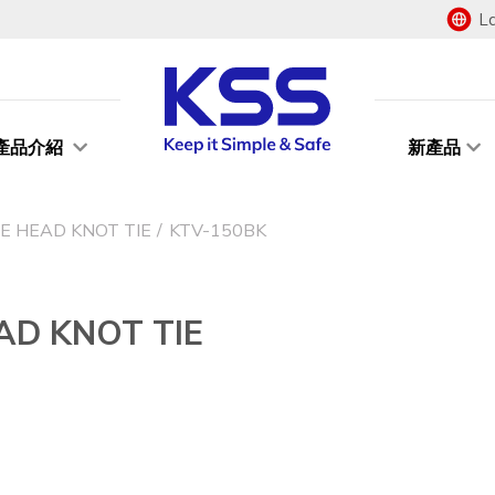
L
產品介紹
新產品
HEAD KNOT TIE
KTV-150BK
 KNOT TIE