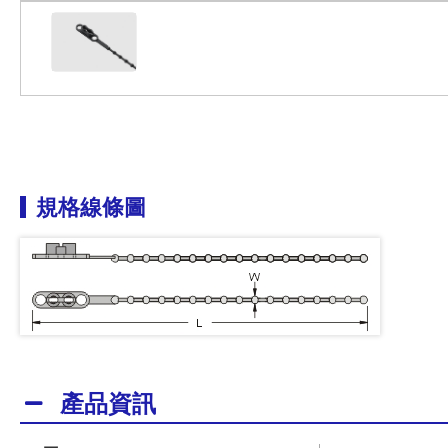
規格線條圖
產品資訊