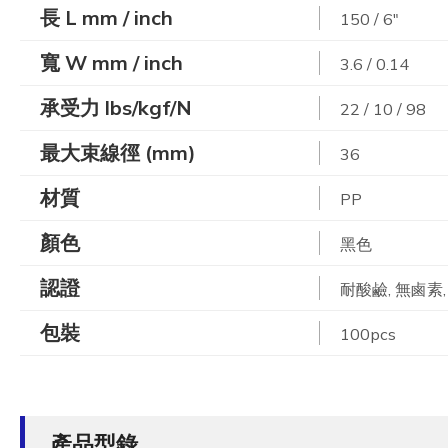
長 L mm / inch
150 / 6"
寬 W mm / inch
3.6 / 0.14
承受力 lbs/kgf/N
22 / 10 / 98
最大束線徑 (mm)
36
材質
PP
顏色
黑色
認證
耐酸鹼, 無鹵素,
包裝
100pcs
產品型錄