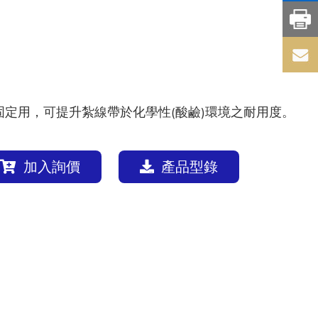
定用，可提升紮線帶於化學性(酸鹼)環境之耐用度。
加入詢價
產品型錄