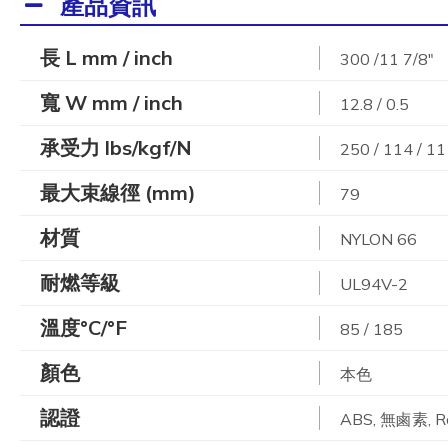
產品資訊
長 L mm / inch
300 /11 7/8"
寬 W mm / inch
12.8 / 0.5
承受力 lbs/kgf/N
250 / 114 / 1
最大束線徑 (mm)
79
材質
NYLON 66
耐燃等級
UL94V-2
溫度°C/°F
85 / 185
顏色
本色
認證
ABS, 無鹵素, R