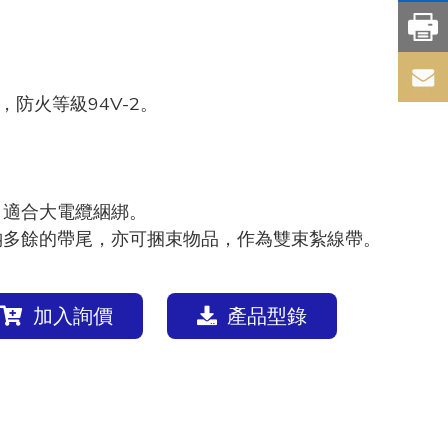
 ，防火等級94V-2。
，適合大電纜綑綁。
納多餘的帶尾，亦可捆束物品，作為雙束紮線帶。
加入詢價
產品型錄