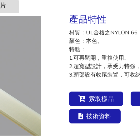
片
產品特性
材質：UL合格之NYLON 66
顏色：本色。
特點：
1.可再鬆開，重複使用。
2.超寬型設計，承受力特強
3.頭部設有收尾裝置，可收
索取樣品
技術資料