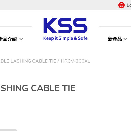
L
產品介紹
新產品
E LASHING CABLE TIE
HRCV-300XL
HING CABLE TIE