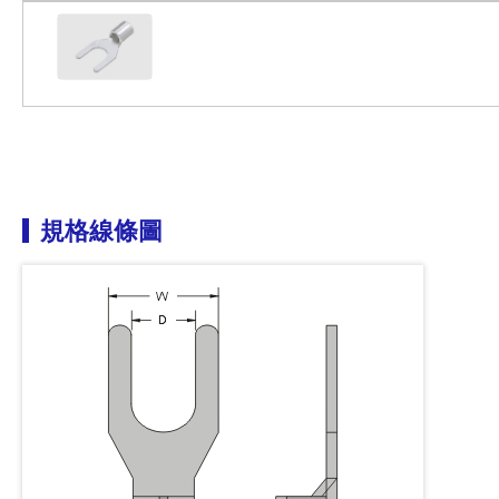
規格線條圖