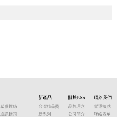
新產品
關於KSS
聯絡我們
塑膠螺絲
台灣精品獎
品牌理念
營運據點
通訊接頭
新系列
公司簡介
聯絡表單