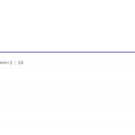
 mm^2：16