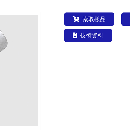
索取樣品
技術資料