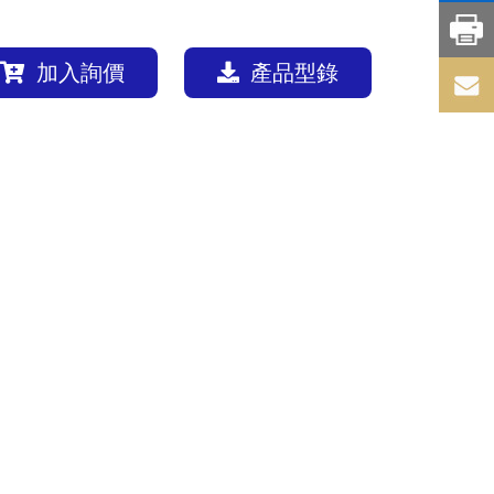
加入詢價
產品型錄