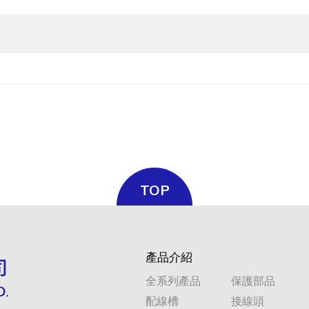
TOP
產品介紹
全系列產品
保護部品
配線槽
接線頭