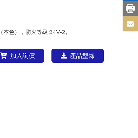
6（本色），防火等級 94V-2。
加入詢價
產品型錄