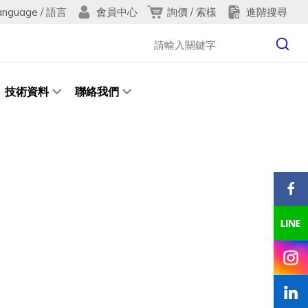
anguage / 語言
詢價 / 索樣
進階搜尋
會員中心
技術資料
聯絡我們