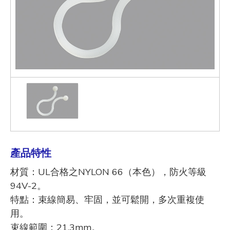
產品特性
材質：UL合格之NYLON 66（本色），防火等級
94V-2。
特點：束線簡易、牢固，並可鬆開，多次重複使
用。
束線範圍：21.3mm。