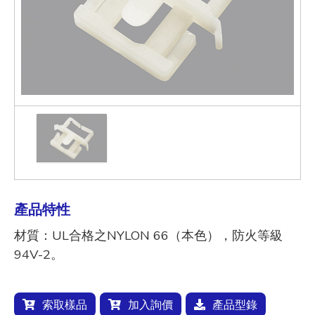
產品特性
材質：UL合格之NYLON 66（本色），防火等級
94V-2。
索取樣品
加入詢價
產品型錄