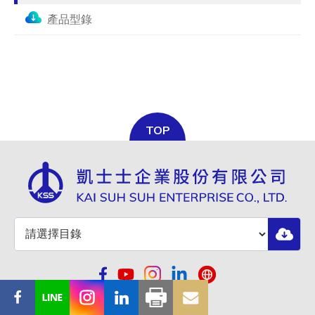
產品型錄
TOP