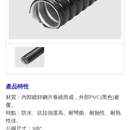
產品特性
材質：內部鍍鋅鋼片卷繞而成，外部PVC(黑色)被
覆。
特點：防水、抗拉強度高、耐彎曲、耐蝕性、耐熱
性佳。
公稱尺寸：3/8"。