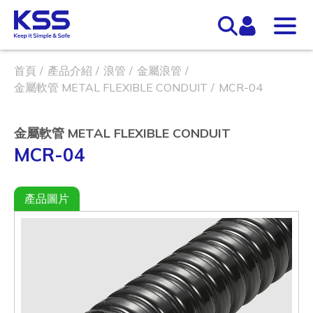
首頁
產品介紹
浪管
金屬浪管
金屬軟管 METAL FLEXIBLE CONDUIT
MCR-04
金屬軟管 METAL FLEXIBLE CONDUIT
MCR-04
產品圖片