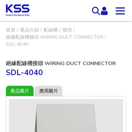
首頁
產品介紹
配線槽
接頭
絕緣配線槽接頭 WIRING DUCT CONNECTOR
SDL-4040
絕緣配線槽接頭 WIRING DUCT CONNECTOR
SDL-4040
產品圖片
應用圖片