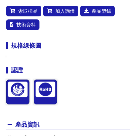
索取樣品
加入詢價
產品型錄
技術資料
規格線條圖
認證
產品資訊