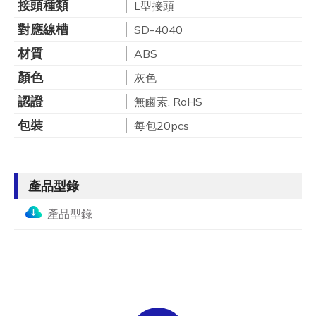
接頭種類
L型接頭
對應線槽
SD-4040
材質
ABS
顏色
灰色
認證
無鹵素, RoHS
包裝
每包20pcs
產品型錄
產品型錄