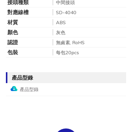
接頭種類
中間接頭
對應線槽
SD-4040
材質
ABS
顏色
灰色
認證
無鹵素, RoHS
包裝
每包20pcs
產品型錄
產品型錄