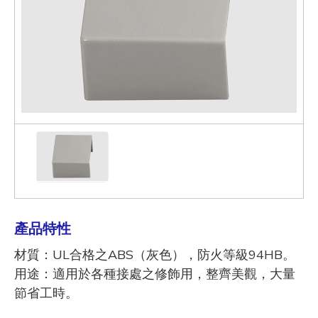
產品特性
材質：UL合格之ABS（灰色），防火等級94HB。
用途：適用於各種接處之修飾用，整齊美觀，大量
節省工時。