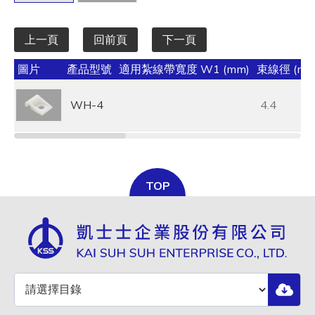
上一頁
回前頁
下一頁
圖片
產品型號
適用紮線帶寬度 W1 (mm)
束線徑 (mm
WH-4
4.4
TOP