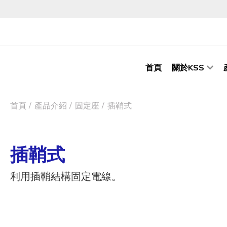
首頁
關於KSS
首頁
產品介紹
固定座
插鞘式
插鞘式
利用插鞘結構固定電線。