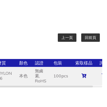
上一頁
回前頁
材質
顏色
認證
包裝
索取樣品
詢
無鹵
NYLON
本色
素,
100pcs
6
RoHS