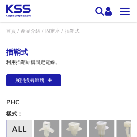
首頁
產品介紹
固定座
插鞘式
插鞘式
利用插鞘結構固定電線。
展開搜尋區塊
PHC
樣式：