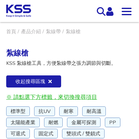
首頁
產品介紹
紮線帶
紮線槍
紮線槍
KSS 紮線槍工具，方便紮線帶之張力調節與切斷。
收起搜尋區塊
※ 請點選下方標籤，來切換搜尋項目
標準型
抗UV
耐寒
耐高溫
太陽能產業
耐燃
金屬可探測
PP
可退式
固定式
雙頭式 / 雙鎖式