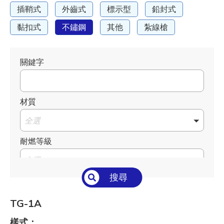
插鞘式
外齒式
標示型
鉛封式
黏扣式
不鏽鋼
其他
紮線槍
關鍵字
材質
全選
耐燃等級
全選
搜尋
溫度°C/°F
全選
TG-1A
長 L mm / inch
樣式：