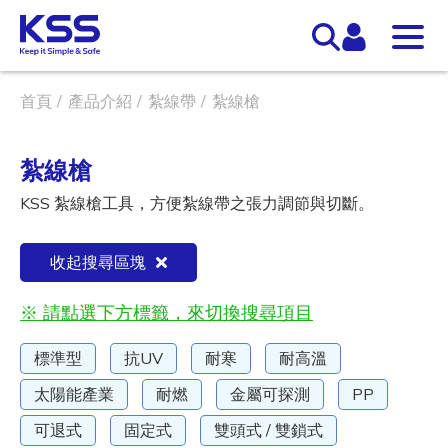
首頁
產品介紹
紮線帶
紮線槍
紮線槍
KSS 紮線槍工具，方便紮線帶之張力調節與切斷。
收起搜尋區塊
※ 請點選下方標籤，來切換搜尋項目
標準型
抗UV
耐寒
耐高溫
太陽能產業
耐燃
金屬可探測
PP
可退式
固定式
雙頭式 / 雙鎖式