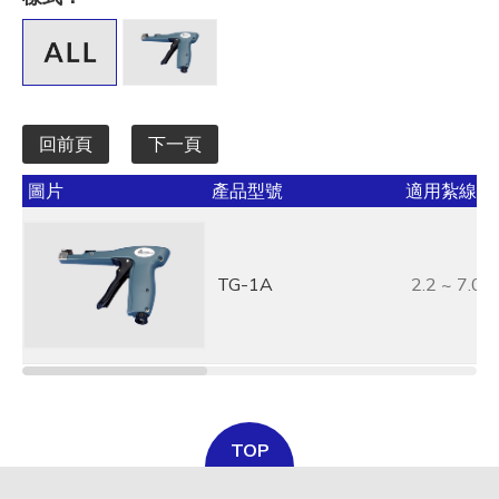
全選
寬 W mm / inch
全選
回前頁
下一頁
承受力 lbs/kgf/N
圖片
產品型號
適用紮線帶寬
全選
最大束線徑 (mm)
TG-1A
2.2 ~ 7.0
全選
基板孔徑 (mm)
全選
基板厚度 (mm)
TOP
全選