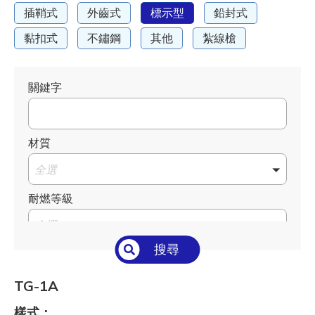
插鞘式
外齒式
標示型
鉛封式
黏扣式
不鏽鋼
其他
紮線槍
關鍵字
材質
全選
耐燃等級
全選
搜尋
溫度°C/°F
全選
TG-1A
長 L mm / inch
樣式：