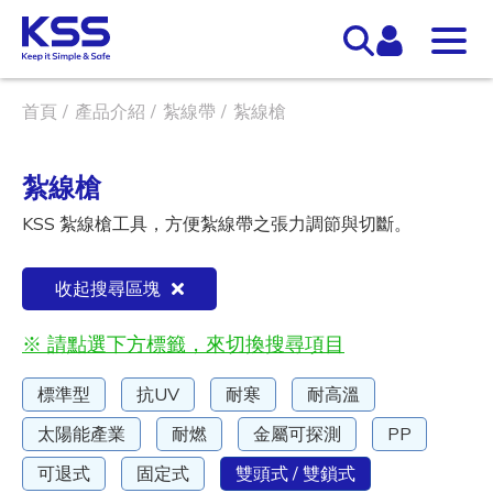
首頁
產品介紹
紮線帶
紮線槍
紮線槍
KSS 紮線槍工具，方便紮線帶之張力調節與切斷。
收起搜尋區塊
※ 請點選下方標籤，來切換搜尋項目
標準型
抗UV
耐寒
耐高溫
太陽能產業
耐燃
金屬可探測
PP
可退式
固定式
雙頭式 / 雙鎖式