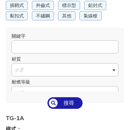
插鞘式
外齒式
標示型
鉛封式
黏扣式
不鏽鋼
其他
紮線槍
關鍵字
材質
全選
耐燃等級
全選
搜尋
溫度°C/°F
全選
TG-1A
長 L mm / inch
樣式：