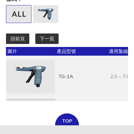
全選
寬 W mm / inch
全選
回前頁
下一頁
承受力 lbs/kgf/N
圖片
產品型號
適用紮線帶寬
全選
最大束線徑 (mm)
TG-1A
2.2 ~ 7.0
全選
基板孔徑 (mm)
全選
基板厚度 (mm)
TOP
全選