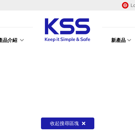
L
產品介紹
新產品
。
收起搜尋區塊