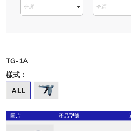
全選
全選
TG-1A
樣式：
圖片
產品型號