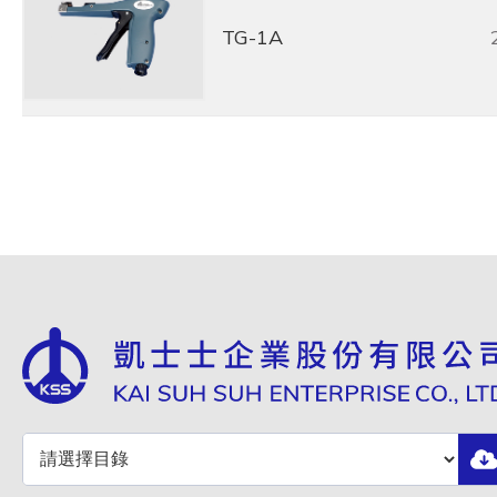
TG-1A