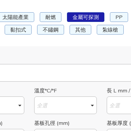
太陽能產業
耐燃
金屬可探測
PP
黏扣式
不鏽鋼
其他
紮線槍
溫度°C/°F
長 L mm /
全選
全選
)
基板孔徑 (mm)
基板厚度 (