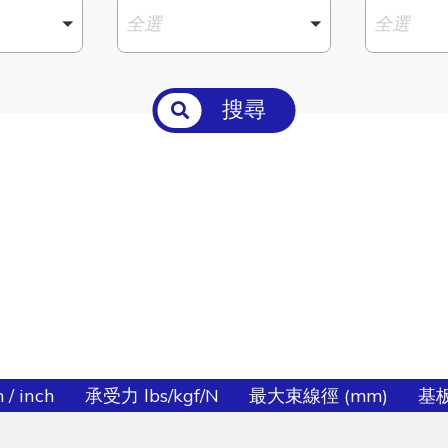
全選
全選
搜尋
/ inch
承受力 lbs/kgf/N
最大束線徑 (mm)
基板