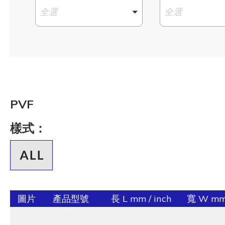
全選
全選
PVF
樣式：
圖片
產品型號
長 L mm / inch
寬 W mm 