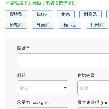
※ 請點選下方標籤，來切換搜尋項目
標準型
抗UV
耐寒
耐高溫
插鞘式
外齒式
標示型
鉛封式
關鍵字
材質
耐燃等級
全選
全選
承受力 lbs/kgf/N
最大束線徑 (mm