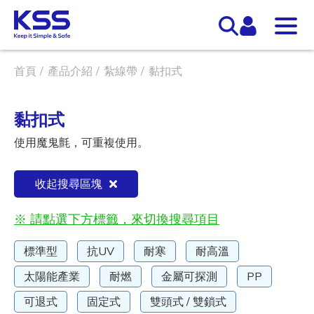
首頁
產品介紹
紮線帶
黏扣式
黏扣式
使用魔鬼氈，可重複使用。
收起搜尋區塊
※ 請點選下方標籤，來切換搜尋項目
標準型
抗UV
耐寒
耐高溫
太陽能產業
耐燃
金屬可探測
PP
可退式
固定式
雙頭式 / 雙鎖式