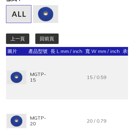
全選
寬 W mm / inch
全選
上一頁
回前頁
承受力 lbs/kgf/N
圖片
產品型號
長 L mm / inch
寬 W mm / inch
承受力 
全選
最大束線徑 (mm)
MGTP-
15 / 0.59
全選
15
基板孔徑 (mm)
全選
基板厚度 (mm)
MGTP-
20 / 0.79
20
全選