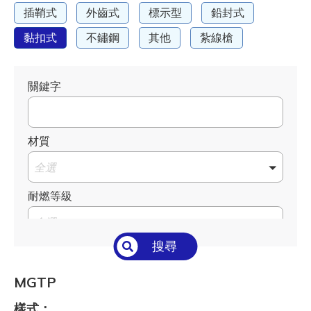
插鞘式
外齒式
標示型
鉛封式
黏扣式
不鏽鋼
其他
紮線槍
關鍵字
材質
全選
耐燃等級
全選
搜尋
溫度°C/°F
全選
MGTP
長 L mm / inch
樣式：