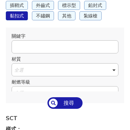
插鞘式
外齒式
標示型
鉛封式
黏扣式
不鏽鋼
其他
紮線槍
關鍵字
材質
全選
耐燃等級
全選
搜尋
溫度°C/°F
全選
SCT
長 L mm / inch
樣式：