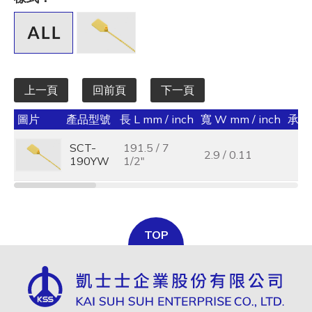
全選
寬 W mm / inch
全選
上一頁
回前頁
下一頁
承受力 lbs/kgf/N
圖片
產品型號
長 L mm / inch
寬 W mm / inch
承受力
全選
SCT-
191.5 / 7
2.9 / 0.11
最大束線徑 (mm)
190YW
1/2"
全選
基板孔徑 (mm)
TOP
全選
基板厚度 (mm)
全選