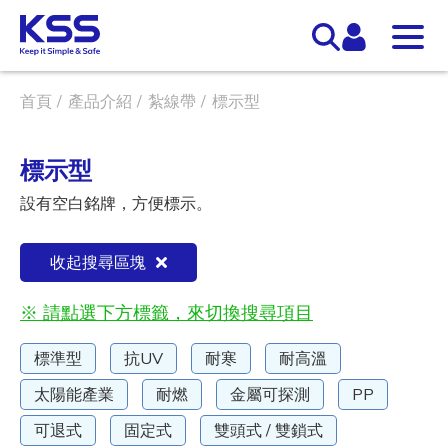
首頁
產品介紹
紮線帶
標示型
標示型
設有空白銘牌，方便標示。
收起搜尋區塊
※ 請點選下方標籤，來切換搜尋項目
標準型
抗UV
耐寒
耐高溫
太陽能產業
耐燃
金屬可探測
PP
可退式
固定式
雙頭式 / 雙鎖式