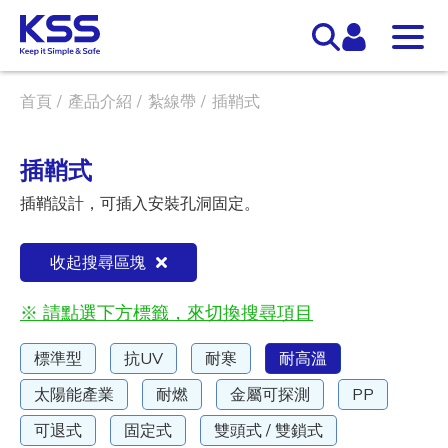
首頁
產品介紹
紮線帶
插鞘式
插鞘式
插鞘設計，可插入安裝孔洞固定。
收起搜尋區塊
※ 請點選下方標籤，來切換搜尋項目
標準型
抗UV
耐寒
耐高溫
太陽能產業
耐燃
金屬可探測
PP
可退式
固定式
雙頭式 / 雙鎖式