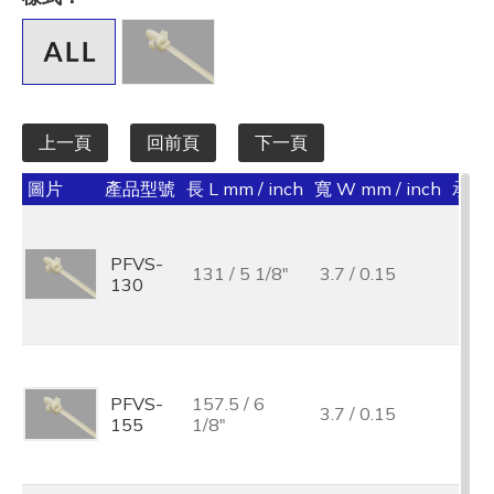
全選
寬 W mm / inch
全選
上一頁
回前頁
下一頁
承受力 lbs/kgf/N
圖片
產品型號
長 L mm / inch
寬 W mm / inch
承受力 
全選
最大束線徑 (mm)
PFVS-
131 / 5 1/8"
3.7 / 0.15
40 /
130
全選
基板孔徑 (mm)
全選
PFVS-
157.5 / 6
3.7 / 0.15
40 /
155
1/8"
基板厚度 (mm)
全選