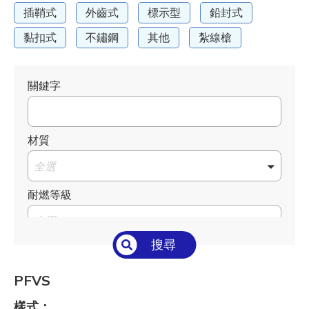
插鞘式
外齒式
標示型
鉛封式
黏扣式
不鏽鋼
其他
紮線槍
關鍵字
材質
全選
耐燃等級
全選
搜尋
溫度°C/°F
全選
PFVS
長 L mm / inch
樣式：