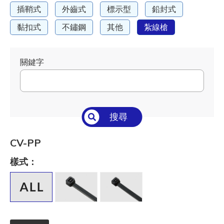
插鞘式
外齒式
標示型
鉛封式
黏扣式
不鏽鋼
其他
紮線槍
關鍵字
搜尋
CV-PP
樣式：