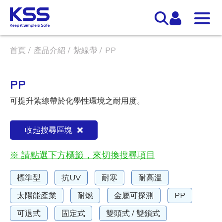
首頁
產品介紹
紮線帶
PP
PP
可提升紮線帶於化學性環境之耐用度。
收起搜尋區塊
※ 請點選下方標籤，來切換搜尋項目
標準型
抗UV
耐寒
耐高溫
太陽能產業
耐燃
金屬可探測
PP
可退式
固定式
雙頭式 / 雙鎖式