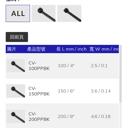
全選
寬 W mm / inch
全選
回前頁
承受力 lbs/kgf/N
圖片
產品型號
長 L mm / inch
寬 W mm / inch
承
全選
CV-
最大束線徑 (mm)
100 / 4"
2.5 / 0.1
100PPBK
全選
基板孔徑 (mm)
CV-
150 / 6"
3.6 / 0.14
150PPBK
全選
基板厚度 (mm)
CV-
200 / 8"
4.6 / 0.18
200PPBK
全選