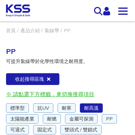
首頁
產品介紹
紮線帶
PP
PP
可提升紮線帶於化學性環境之耐用度。
收起搜尋區塊
※ 請點選下方標籤，來切換搜尋項目
標準型
抗UV
耐寒
耐高溫
太陽能產業
耐燃
金屬可探測
PP
可退式
固定式
雙頭式 / 雙鎖式