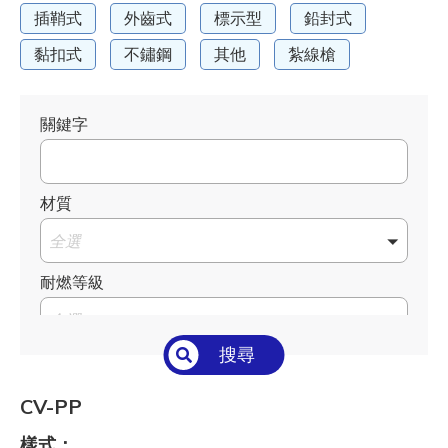
插鞘式
外齒式
標示型
鉛封式
黏扣式
不鏽鋼
其他
紮線槍
關鍵字
材質
全選
耐燃等級
全選
搜尋
溫度°C/°F
全選
CV-PP
長 L mm / inch
樣式：