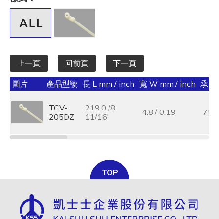
全選
寬 W mm / inch
全選
上一頁
回前頁
下一頁
承受力 lbs/kgf/N
圖片
產品型號
長 L mm / inch
寬 W mm / inch
承受力 
全選
TCV-
219.0 /8
最大束線徑 (mm)
4.8 / 0.19
75 /
205DZ
11/16"
全選
基板孔徑 (mm)
全選
TOP
基板厚度 (mm)
全選