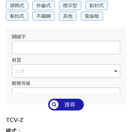
插鞘式
外齒式
標示型
鉛封式
黏扣式
不鏽鋼
其他
紮線槍
關鍵字
材質
全選
耐燃等級
全選
搜尋
溫度°C/°F
全選
TCV-Z
長 L mm / inch
樣式：