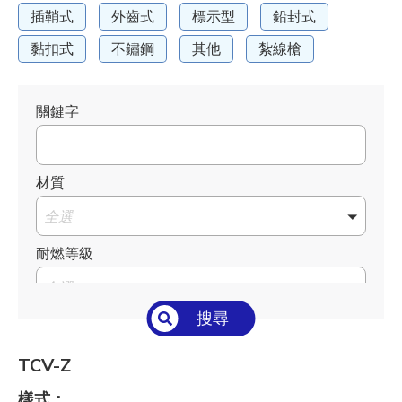
插鞘式
外齒式
標示型
鉛封式
黏扣式
不鏽鋼
其他
紮線槍
關鍵字
材質
全選
耐燃等級
全選
搜尋
溫度°C/°F
全選
TCV-Z
長 L mm / inch
樣式：