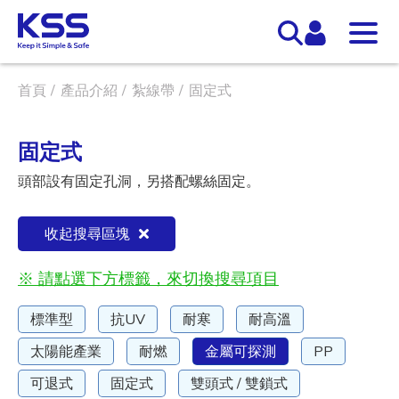
首頁
產品介紹
紮線帶
固定式
固定式
頭部設有固定孔洞，另搭配螺絲固定。
收起搜尋區塊
※ 請點選下方標籤，來切換搜尋項目
標準型
抗UV
耐寒
耐高溫
太陽能產業
耐燃
金屬可探測
PP
可退式
固定式
雙頭式 / 雙鎖式