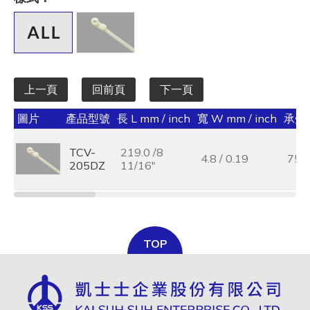
全選
寬 W mm / inch
全選
上一頁
回前頁
下一頁
承受力 lbs/kgf/N
圖片
產品型號
長 L mm / inch
寬 W mm / inch
承受力 
全選
TCV-
219.0 /8
最大束線徑 (mm)
4.8 / 0.19
75 /
205DZ
11/16"
全選
基板孔徑 (mm)
全選
TOP
基板厚度 (mm)
全選