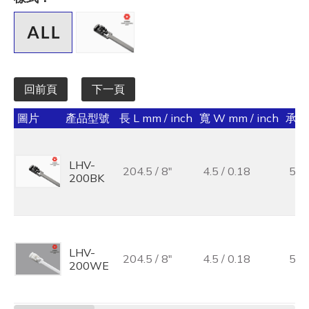
全選
寬 W mm / inch
全選
回前頁
下一頁
承受力 lbs/kgf/N
圖片
產品型號
長 L mm / inch
寬 W mm / inch
承受力
全選
最大束線徑 (mm)
LHV-
204.5 / 8"
4.5 / 0.18
50 
200BK
全選
基板孔徑 (mm)
全選
LHV-
204.5 / 8"
4.5 / 0.18
50 
200WE
基板厚度 (mm)
全選