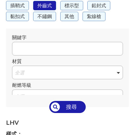
插鞘式
外齒式
標示型
鉛封式
黏扣式
不鏽鋼
其他
紮線槍
關鍵字
材質
全選
耐燃等級
全選
搜尋
溫度°C/°F
全選
LHV
長 L mm / inch
樣式：