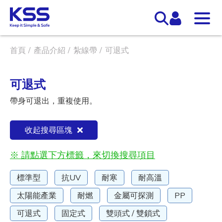
首頁
產品介紹
紮線帶
可退式
可退式
帶身可退出，重複使用。
收起搜尋區塊
※ 請點選下方標籤，來切換搜尋項目
標準型
抗UV
耐寒
耐高溫
太陽能產業
耐燃
金屬可探測
PP
可退式
固定式
雙頭式 / 雙鎖式