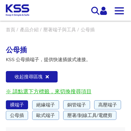
首頁
產品介紹
壓著端子與工具
公母插
公母插
KSS 公母插端子，提供快速插拔式連接。
收起搜尋區塊
※ 請點選下方標籤，來切換搜尋項目
裸端子
絕緣端子
銅管端子
高壓端子
公母插
歐式端子
壓著/剝線工具/電纜剪