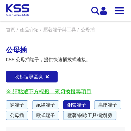
首頁
產品介紹
壓著端子與工具
公母插
公母插
KSS 公母插端子，提供快速插拔式連接。
收起搜尋區塊
※ 請點選下方標籤，來切換搜尋項目
裸端子
絕緣端子
銅管端子
高壓端子
公母插
歐式端子
壓著/剝線工具/電纜剪