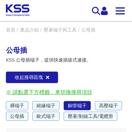
首頁
產品介紹
壓著端子與工具
公母插
公母插
KSS 公母插端子，提供快速插拔式連接。
收起搜尋區塊
※ 請點選下方標籤，來切換搜尋項目
裸端子
絕緣端子
銅管端子
高壓端子
公母插
歐式端子
壓著/剝線工具/電纜剪