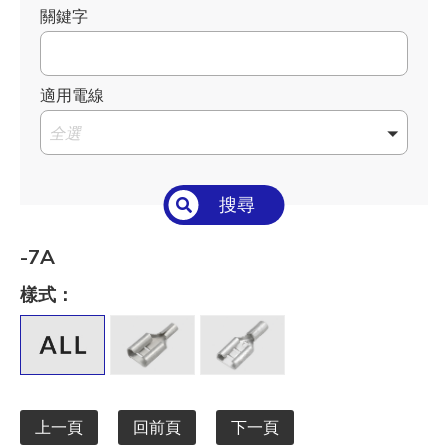
關鍵字
適用電線
全選
搜尋
-7A
樣式：
上一頁
回前頁
下一頁