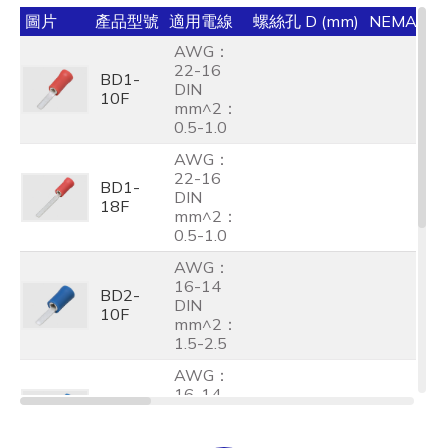
圖片
產品型號
適用電線
螺絲孔 D (mm)
NEMA TA
AWG：
22-16
BD1-
DIN
10F
mm^2：
0.5-1.0
AWG：
22-16
BD1-
DIN
18F
mm^2：
0.5-1.0
AWG：
16-14
BD2-
DIN
10F
mm^2：
1.5-2.5
AWG：
16-14
BD2-
DIN
18F
mm^2：