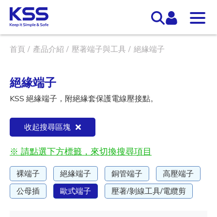
首頁
產品介紹
壓著端子與工具
絕緣端子
絕緣端子
KSS 絕緣端子，附絕緣套保護電線壓接點。
收起搜尋區塊
※ 請點選下方標籤，來切換搜尋項目
裸端子
絕緣端子
銅管端子
高壓端子
公母插
歐式端子
壓著/剝線工具/電纜剪