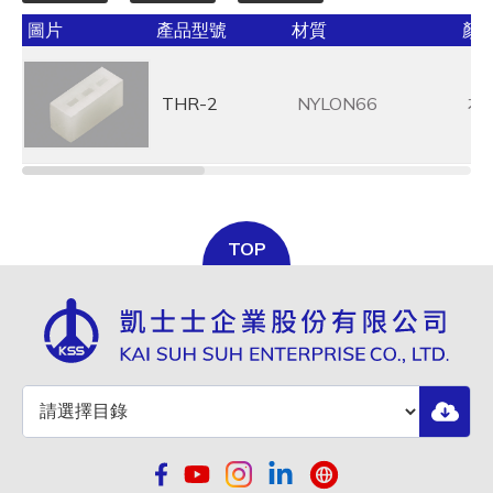
圖片
產品型號
材質
顏
THR-2
NYLON66
本
TOP