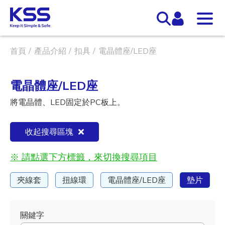
首頁
產品介紹
扣具
電晶體座/LED座
電晶體座/LED座
將電晶體、LED固定於PC板上。
收起搜尋區塊
※ 請點選下方標籤，來切換搜尋項目
夾線套
扭線環
電晶體座/LED座
墊片
關鍵字