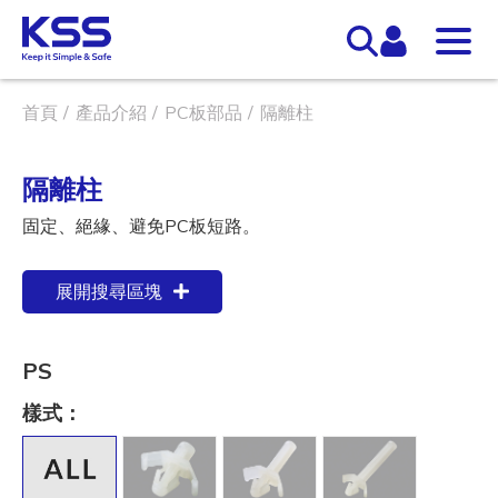
首頁
產品介紹
PC板部品
隔離柱
隔離柱
固定、絕緣、避免PC板短路。
展開搜尋區塊
PS
樣式：