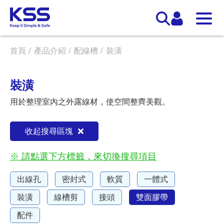
首頁
產品介紹
配線槽
裝潢
裝潢
用於整理室內之外露線材，使空間整齊美觀。
收起搜尋區塊
※ 請點選下方標籤，來切換搜尋項目
出線孔
密封式
軟質
一體式
裝潢
線槽剪
接頭
雙面膠帶
配件