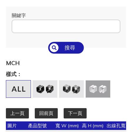
關鍵字
搜尋
MCH
樣式：
上一頁
回前頁
下一頁
圖片
產品型號
寬 W (mm)
高 H (mm)
出線孔寬 S 