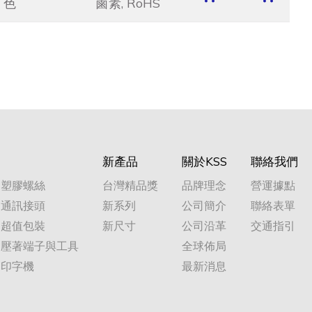
色
鹵素, RoHS
新產品
關於KSS
聯絡我們
塑膠螺絲
台灣精品獎
品牌理念
營運據點
通訊接頭
新系列
公司簡介
聯絡表單
超值包裝
新尺寸
公司沿革
交通指引
壓著端子與工具
全球佈局
印字機
最新消息