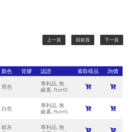
上一頁
回前頁
下一頁
顏色
背膠
認證
索取樣品
詢價
專利品, 無
黑色
鹵素, RoHS
專利品, 無
白色
鹵素, RoHS
銀灰
專利品, 無