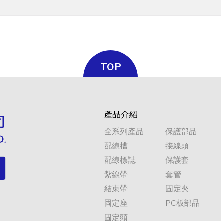
TOP
產品介紹
全系列產品
保護部品
配線槽
接線頭
配線標誌
保護套
紮線帶
套管
結束帶
固定夾
固定座
PC板部品
固定頭