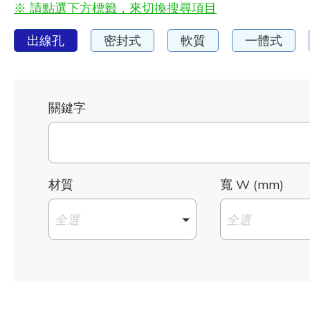
※ 請點選下方標籤，來切換搜尋項目
出線孔
密封式
軟質
一體式
關鍵字
材質
寬 W (mm)
全選
全選