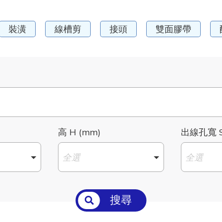
裝潢
線槽剪
接頭
雙面膠帶
高 H (mm)
出線孔寬 S
全選
全選
搜尋