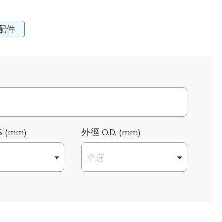
配件
 (mm)
外徑 O.D. (mm)
全選