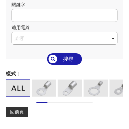
關鍵字
適用電線
全選
搜尋
樣式：
回前頁