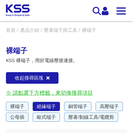
首頁
產品介紹
壓著端子與工具
裸端子
裸端子
KSS 裸端子，用於電線壓接連接。
收起搜尋區塊
※ 請點選下方標籤，來切換搜尋項目
裸端子
絕緣端子
銅管端子
高壓端子
公母插
歐式端子
壓著/剝線工具/電纜剪