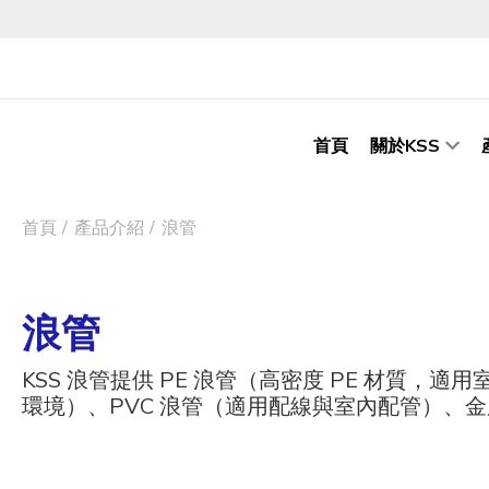
首頁
關於KSS
首頁
產品介紹
浪管
浪管
KSS 浪管提供 PE 浪管（高密度 PE 材質，
環境）、PVC 浪管（適用配線與室內配管）、