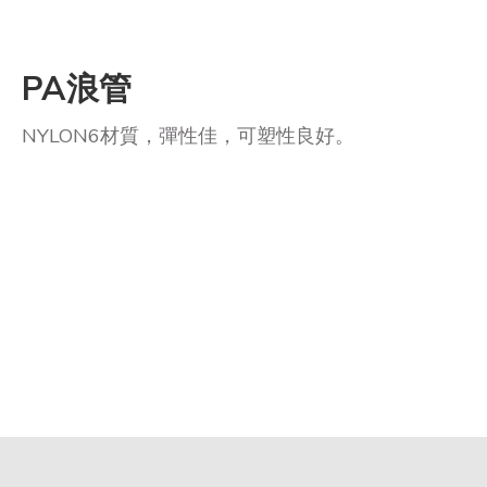
PA浪管
NYLON6材質，彈性佳，可塑性良好。