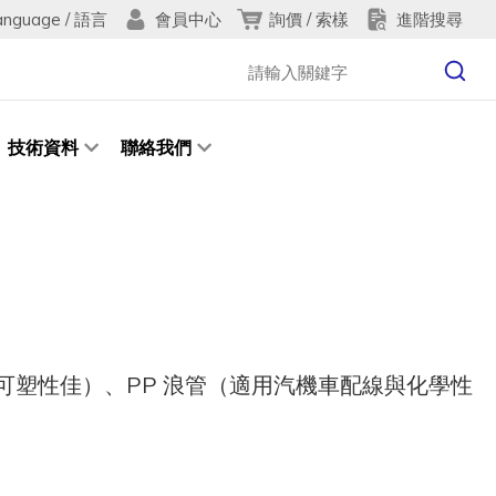
anguage / 語言
詢價 / 索樣
進階搜尋
會員中心
技術資料
聯絡我們
，彈性可塑性佳）、PP 浪管（適用汽機車配線與化學性