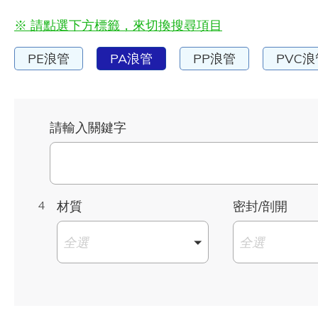
※ 請點選下方標籤，來切換搜尋項目
PE浪管
PA浪管
PP浪管
PVC浪
請輸入關鍵字
4
材質
密封/剖開
全選
全選