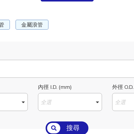
管
金屬浪管
內徑 I.D. (mm)
外徑 O.D.
全選
全選
搜尋